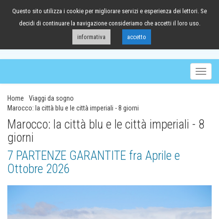
Questo sito utilizza i cookie per migliorare servizi e esperienza dei lettori. Se
041/98.63.88
decidi di continuare la navigazione consideriamo che accetti il loro uso.
informativa
accetto
Togg
navig
Home
Viaggi da sogno
Marocco: la città blu e le città imperiali - 8 giorni
Marocco: la città blu e le città imperiali - 8
giorni
7 PARTENZE GARANTITE fra Aprile e
Ottobre 2026