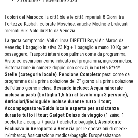
25 Ottobre - 1 Novembre 2026
I colori del Marocco: la città blu e le città imperiali. 8 Giorni tra
Fortezze Kasbah, colorate Moschee, antiche Medine e brulicanti
mercati Suk. Volo diretto da Venezia.
La quota comprende: Voli di linea DIRETTI Royal Air Maroc da
Venezia; 1 bagaglio in stiva 23 Kg + 1 bagaglio a mano 10 Kg per
passeggero; Trasporti interni con pullman come da programma;
Visite ed escursioni come indicato nel programma, ingressi inclusi;
Sistemazione in camere doppie con servizi, in
hotels 5*/4*
Stelle (categoria locale)
;
Pensione Completa
: pasti come da
programma dalla prima colazione del 2° giorno alla prima colazione
dell’ultimo giorno inclusa;
Bevande incluse: Acqua minerale
inclusa ai pasti (bottiglia 1,5 litri al tavolo ogni 3 persone);
Auricolari/Radioguide incluse durante tutto il tour;
Accompagnatore/Guida locale esperta per assistenza
durante tutto il tour; Gadget Deluxe da viaggio
(1 zaino, 1
pochette a coppia + guida + etichette bagaglio);
Assistente
Esclusivo in Aeroporto a Venezia
per le operazioni di check-
in/imbarco; Assicurazione medica/bagaglio EuropAssistance