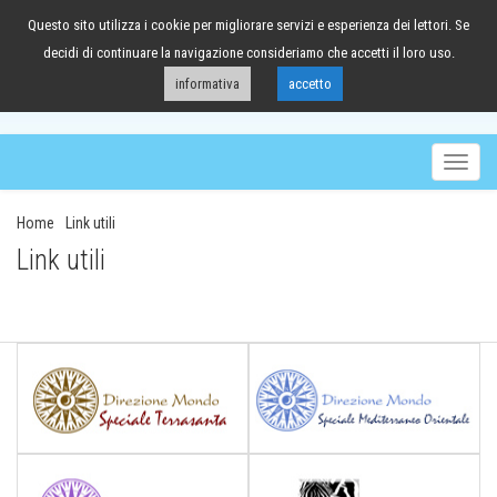
Questo sito utilizza i cookie per migliorare servizi e esperienza dei lettori. Se
041/98.63.88
decidi di continuare la navigazione consideriamo che accetti il loro uso.
informativa
accetto
Togg
navig
Home
Link utili
Link utili