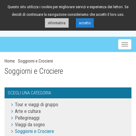
Questo sito utilizza i cookie per migliorare servizi e esperienza dei lettori. Se
041/98.63.88
decidi di continuare la navigazione consideriamo che accetti il loro uso.
informativa
accetto
Togg
navig
Home
Soggiorni e Crociere
Soggiorni e Crociere
SCEGLI UNA CATEGORIA
Tour e viaggi di gruppo
Arte e cultura
Pellegrinaggi
Viaggi da sogno
Soggiorni e Crociere