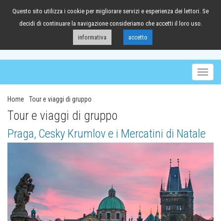
Questo sito utilizza i cookie per migliorare servizi e esperienza dei lettori. Se
041/98.63.88
decidi di continuare la navigazione consideriamo che accetti il loro uso.
informativa
accetto
Togg
navig
Home
Tour e viaggi di gruppo
Tour e viaggi di gruppo
Praga, Cesky Krumlov e i Mercatini di Natale