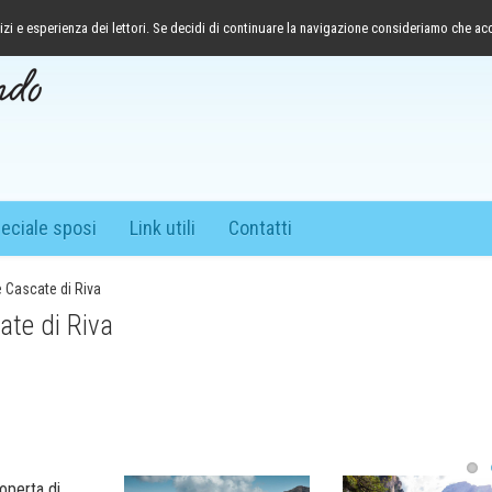
izi e esperienza dei lettori. Se decidi di continuare la navigazione consideriamo che acce
eciale sposi
Link utili
Contatti
e Cascate di Riva
ate di Riva
coperta di