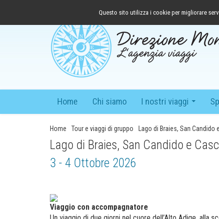
Questo sito utilizza i cookie per migliorare serv
Home
Chi siamo
I nostri viaggi
Sp
...
Home
Tour e viaggi di gruppo
Lago di Braies, San Candido 
Lago di Braies, San Candido e Casc
3 - 4 Ottobre 2026
Viaggio con accompagnatore
Un viaggio di due giorni nel cuore dell’Alto Adige, alla s