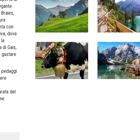
legante
 Braies,
ura
eta con
iva, dove
 la
 di Gais,
e gustare
e pedaggi
mere
rata del
one