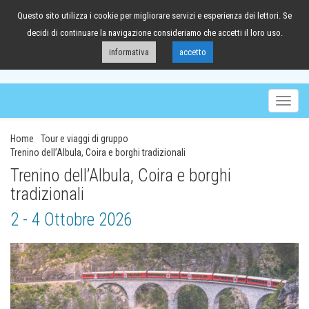
Questo sito utilizza i cookie per migliorare servizi e esperienza dei lettori. Se
041/98.63.88
decidi di continuare la navigazione consideriamo che accetti il loro uso.
informativa
accetto
Togg
navig
Home
Tour e viaggi di gruppo
Trenino dell’Albula, Coira e borghi tradizionali
Trenino dell’Albula, Coira e borghi
tradizionali
2 - 4 Ottobre 2026