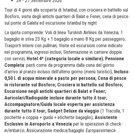
24 - 27 Settembre 2026
Tour di 4 giorni alla scoperta di Istanbul, con crociera in battello sul
Bosforo, visita degli antichi quartieri di Balat e Fener, cena di pesce
sul ponte di Galata ed escursione Istanbul by night.
La quota comprende: Voli di linea Turskish Airlines da Venezia; 1
bagaglio in stiva 23 Kg + 1 bagaglio a mano 8 Kg per passeggero;
Trasporti interni con pullman; Visite ed escursioni come indicato
nel programma, ingressi inclusi; Sistemazione in camere doppie
con servizi,
Hotel 4* (categoria locale o similare)
;
Pensione
Completa
: pasti come da programma dalla cena del giorno
d’arrivo al pranzo incluso dell’ultimo giorno (menù turistici);
Incluso
0,50 l. di acqua minerale a pasto per persona; Cena di pesce
in ristorante sul Bosforo; Crociera in battello sul Bosforo;
Escursione negli antichi quartieri di Balat e Fener;
Auricolari/Radioguide incluse durante tutto il tour;
Accompagnatore/Guida locale esperta per assistenza
durante tutto il tour; Gadget Deluxe da viaggio
(1 Tracolla, 1
pochette a coppia + guida + etichette bagaglio);
Assistente
Esclusivo in Aeroporto a Venezia
per le operazioni di check-
in/imbarco; Assicurazione medica/bagaglio Europassistance