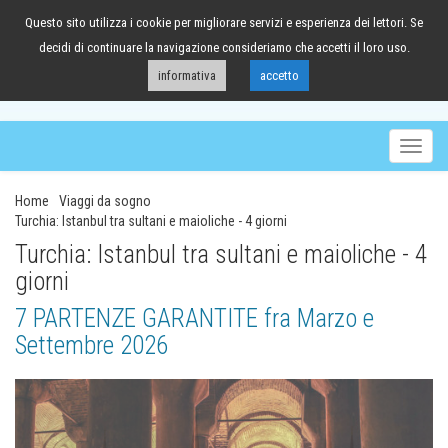
Questo sito utilizza i cookie per migliorare servizi e esperienza dei lettori. Se
041/98.63.88
decidi di continuare la navigazione consideriamo che accetti il loro uso.
informativa
accetto
Togg
navig
Home
Viaggi da sogno
Turchia: Istanbul tra sultani e maioliche - 4 giorni
Turchia: Istanbul tra sultani e maioliche - 4
giorni
7 PARTENZE GARANTITE fra Marzo e
Settembre 2026